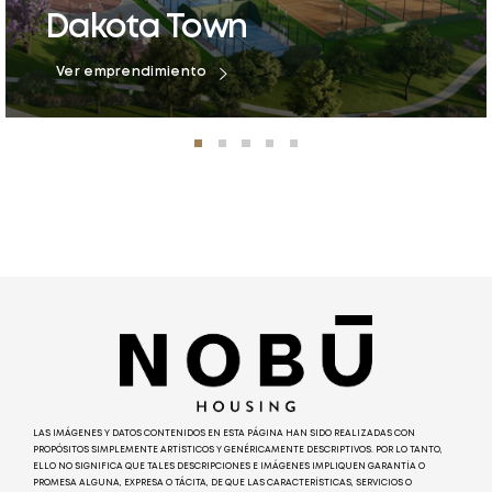
Dakota Town
Ver emprendimiento
LAS IMÁGENES Y DATOS CONTENIDOS EN ESTA PÁGINA HAN SIDO REALIZADAS CON
PROPÓSITOS SIMPLEMENTE ARTÍSTICOS Y GENÉRICAMENTE DESCRIPTIVOS. POR LO TANTO,
ELLO NO SIGNIFICA QUE TALES DESCRIPCIONES E IMÁGENES IMPLIQUEN GARANTÍA O
PROMESA ALGUNA, EXPRESA O TÁCITA, DE QUE LAS CARACTERÍSTICAS, SERVICIOS O