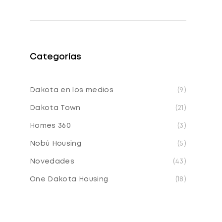
Categorías
Dakota en los medios
(9)
Dakota Town
(21)
Homes 360
(3)
Nobú Housing
(5)
Novedades
(43)
One Dakota Housing
(18)